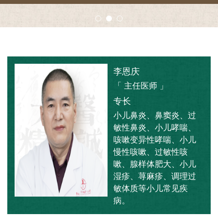
李恩庆
「 主任医师 」
专长
小儿鼻炎、鼻窦炎、过
敏性鼻炎、小儿哮喘、
咳嗽变异性哮喘、小儿
慢性咳嗽、过敏性咳
嗽、腺样体肥大、小儿
湿疹、荨麻疹、调理过
敏体质等小儿常见疾
病。