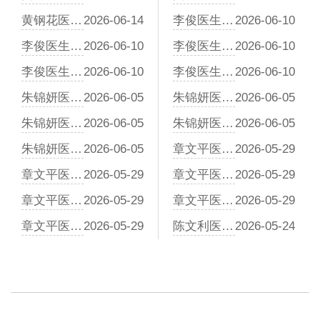
黄钢花医生谈特禀体质与食物过敏：中医如何从根源减少复发
2026-06-14
李俊医生：中医视角下的性早熟，不是“清火”这么简单
2026-06-10
李俊医生：从“脾虚湿困”到“阴虚火旺”，体质如何改写发育轨迹
2026-06-10
李俊医生：家有“小大人”？青少年性早熟的中医居家养护指南
2026-06-10
李俊医生：面对青少年性早熟，中医给出的“运动处方”与“食疗禁忌”
2026-06-10
李俊医生：性早熟不是一种病，而是三种“体质偏颇”
2026-06-10
朱锦妍医生：抽动症中医调理周期详解，为何不能“见好就收”？
2026-06-05
朱锦妍医生：透过抽动表象，解析风、痰、虚背后的病机密码
2026-06-05
朱锦妍医生：孩子频繁清嗓子、眨眼？中医分型调理与食疗方案
2026-06-05
朱锦妍医生：从“风痰作祟”看中医治疗抽动症的平衡之道
2026-06-05
朱锦妍医生：从脏腑失衡看抽动症，中医如何分型调理？
2026-06-05
章文平医生：放任不管隐患多，中医解析多动症对儿童成长的深远困扰
2026-05-29
章文平医生：别拿“长大就好了”赌孩子一生，中医谈多动症的自愈真相
2026-05-29
章文平医生：先天禀赋不足，是多动症的“先天伏笔”
2026-05-29
章文平医生：生理病理有区别，为什么多数多动症难以随年龄自愈
2026-05-29
章文平医生：饮食情志失调，是多动症的“后天推手”
2026-05-29
章文平医生：从脏腑失调到人格缺陷，忽视多动症治疗的连锁反应
2026-05-29
陈文利医生：脾虚湿盛是根源，揭秘小儿泄泻的生理机制
2026-05-24