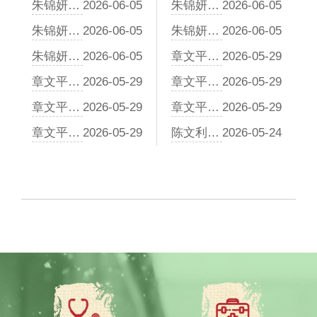
朱锦妍医生：抽动症中医调理周期详解，为何不能“见好就收”？
2026-06-05
朱锦妍医生：透过抽动表象，解析风、痰、虚背后的病机密码
2026-06-05
朱锦妍医生：孩子频繁清嗓子、眨眼？中医分型调理与食疗方案
2026-06-05
朱锦妍医生：从“风痰作祟”看中医治疗抽动症的平衡之道
2026-06-05
朱锦妍医生：从脏腑失衡看抽动症，中医如何分型调理？
2026-06-05
章文平医生：放任不管隐患多，中医解析多动症对儿童成长的深远困扰
2026-05-29
章文平医生：别拿“长大就好了”赌孩子一生，中医谈多动症的自愈真相
2026-05-29
章文平医生：先天禀赋不足，是多动症的“先天伏笔”
2026-05-29
章文平医生：生理病理有区别，为什么多数多动症难以随年龄自愈
2026-05-29
章文平医生：饮食情志失调，是多动症的“后天推手”
2026-05-29
章文平医生：从脏腑失调到人格缺陷，忽视多动症治疗的连锁反应
2026-05-29
陈文利医生：脾虚湿盛是根源，揭秘小儿泄泻的生理机制
2026-05-24