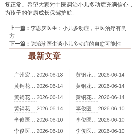
复正常。希望大家对中医调治小儿多动症充满信心，
为孩子的健康成长保驾护航。
上一篇：
李恩庆医生：小儿多动症，中医治疗有良
方
下一篇：
陈治珍医生谈小儿多动症的自愈可能性
最新文章
广州宏韵中医门诊地址
2026-06-18
黄钢花医生解析特禀体质与食物过敏：中医如何从异禀入手调体质
2026-06-14
黄钢花医生解析食物过敏的中医体质辨识方法
2026-06-14
黄钢花医生谈特禀体质的食物过敏食疗：补肾健脾，增强体质防线
2026-06-14
黄钢花医生解析食物过敏的中医病因：特禀体质与内外因交织
2026-06-14
黄钢花医生谈食物过敏的中医调理：从脾胃入手，改善内在环境
2026-06-14
黄钢花医生谈特禀体质与食物过敏：中医如何从根源减少复发
2026-06-14
李俊医生：中医视角下的性早熟，不是“清火”这么简单
2026-06-10
李俊医生：从“脾虚湿困”到“阴虚火旺”，体质如何改写发育轨迹
2026-06-10
李俊医生：家有“小大人”？青少年性早熟的中医居家养护指南
2026-06-10
李俊医生：面对青少年性早熟，中医给出的“运动处方”与“食疗禁忌”
2026-06-10
李俊医生：性早熟不是一种病，而是三种“体质偏颇”
2026-06-10