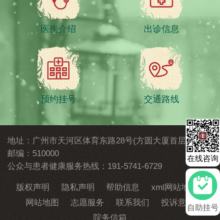
医生介绍
出诊信息
预约挂号
交通路线
地址：广州市天河区体育东路28号(方圆大厦首层)
邮编：
510000
在线咨询
公众与患者健康服务热线：191-5741-6729
版权声明
隐私声明
帮助信息
xml网站地图
网站地图
志愿服务
联系我们
投诉意见
自助挂号
院务信箱